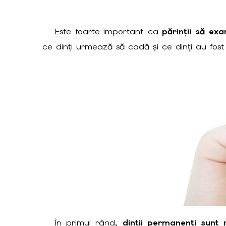
Este foarte important ca
părinții să exa
ce dinți urmează să cadă și ce dinți au fost
În primul rând,
dinții permanenți sunt 