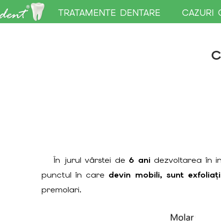
TRATAMENTE DENTARE
CAZURI 
C
În jurul vârstei de
6 ani
dezvoltarea în in
punctul în care
devin mobili, sunt exfoliați
premolari.