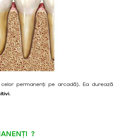
a celor permanenți pe arcadă). Ea durează
tivi
.
ANENȚI ?