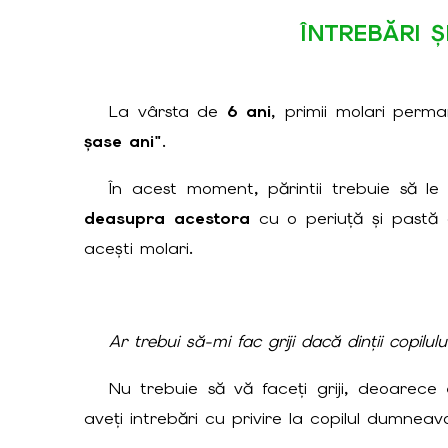
ÎNTREBĂRI 
La vârsta de
6 ani
, primii molari perm
șase ani"
.
În acest moment, părintii trebuie să le 
deasupra acestora
cu o periuță și pastă de
acești molari.
Ar trebui să-mi fac griji dacă dinții copilu
Nu trebuie să vă faceți griji, deoarece
aveți intrebări cu privire la copilul dumneav