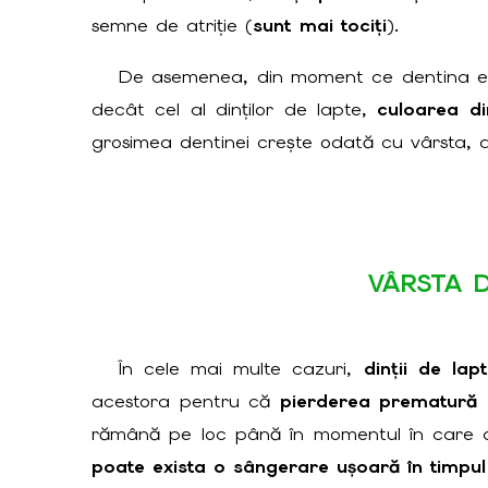
semne de atriție (
sunt mai tociți
).
De asemenea, din moment ce dentina este 
decât cel al dinților de lapte,
culoarea di
grosimea dentinei crește odată cu vârsta, di
VÂRSTA 
În cele mai multe cazuri,
dinții de lap
acestora pentru că
pierderea prematură a
rămână pe loc până în momentul în care de
poate exista o sângerare ușoară în timpul 