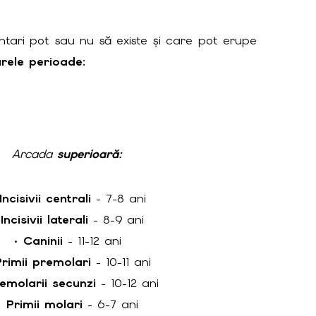
ntari pot sau nu să existe și care pot erupe
arele perioade
:
Arcada
superioară
:
Incisivii centrali
- 7-8 ani
•
Incisivii laterali
- 8-9 ani
•
Caninii
- 11-12 ani
Primii premolari
- 10-11 ani
emolarii secunzi
- 10-12 ani
•
Primii molari
- 6-7 ani