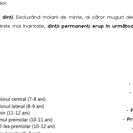
lor.
 dinți
. Excluzând molarii de minte, ai căror muguri de
ârste mai înaintate,
dinții permanenți erup în următo
•
•
•
Pr