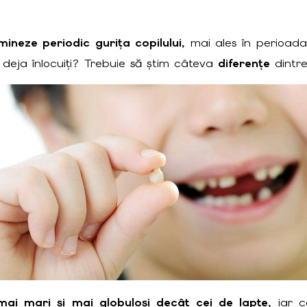
mineze periodic gurița copilului
, mai ales în perioa
 deja înlocuiți? Trebuie să știm câteva
diferențe
dintre
mai mari și mai globuloși decât cei de lapte
, iar 