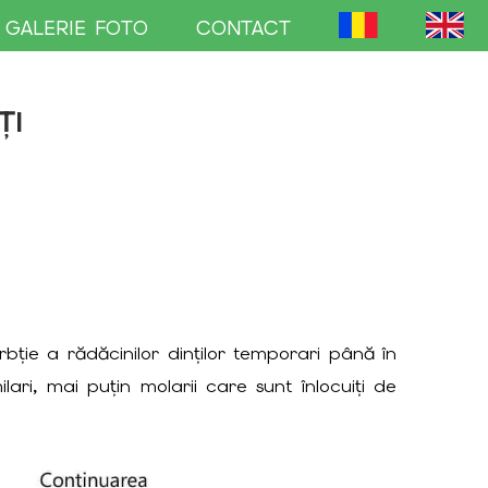
GALERIE FOTO
CONTACT
ȚI
ție a rădăcinilor dinților temporari până în
milari, mai puțin molarii care sunt înlocuiți de