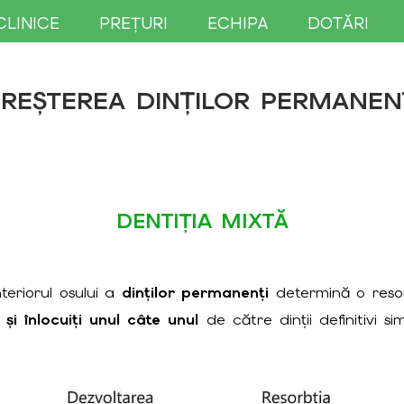
CLINICE
PREȚURI
ECHIPA
DOTĂRI
REȘTEREA DINȚILOR PERMANEN
DENTIȚIA MIXTĂ
teriorul osului a
dinților permanenți
determină o resorb
 și înlocuiți unul câte unul
de către dinții definitivi si