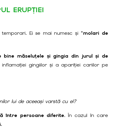
UL ERUPȚIEI
i temporari. Ei se mai numesc și
"molari de
 bine măseluțele și gingia din jurul și de
flamației gingiilor și a apariției cariilor pe
nilor lui de aceeași varstă cu el?
ă între persoane diferite
. În cazul în care
.