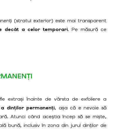
enți (stratul exterior) este mai transparent
ie decât a celor temporari
. Pe măsură ce
RMANENȚI
e extrași înainte de vârsta de exfoliere a
a dinților permanenți
, așa că e nevoie să
ră. Atunci când aceștia încep să se miște,
ă bună, inclusiv în zona din jurul dinților de