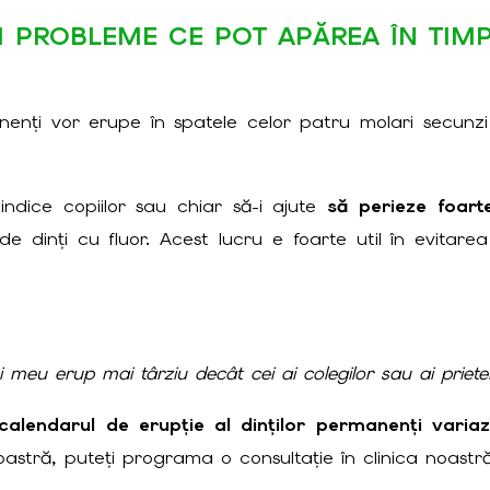
ȘI PROBLEME CE POT APĂREA ÎN TIMP
anenți vor erupe în spatele celor patru molari secunz
indice copiilor sau chiar să-i ajute
să perieze foarte
 dinți cu fluor. Acest lucru e foarte util în evitarea in
lui meu erup mai târziu decât cei ai colegilor sau ai priete
calendarul de erupție al dinților permanenți variaz
oastră, puteți programa o consultație în clinica noastră