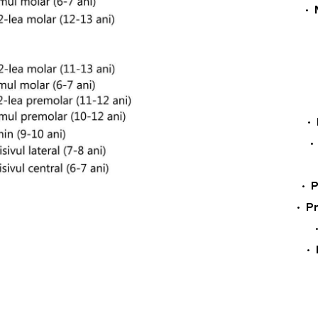
•
•
•
P
•
P
•