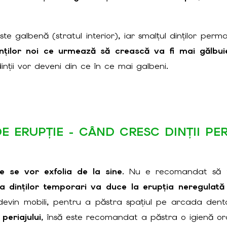
galbenă (stratul interior), iar smalțul dinților perman
nților noi ce urmează să crească va fi mai gălbu
nții vor deveni din ce în ce mai galbeni.
DE ERUPȚIE - CÂND CRESC DINȚII PE
te se vor exfolia de la sine
. Nu e recomandat să fi
 dinților temporari va duce la erupția neregulată 
vin mobili, pentru a păstra spațiul pe arcada denta
periajului
, însă este recomandat a păstra o igienă oral