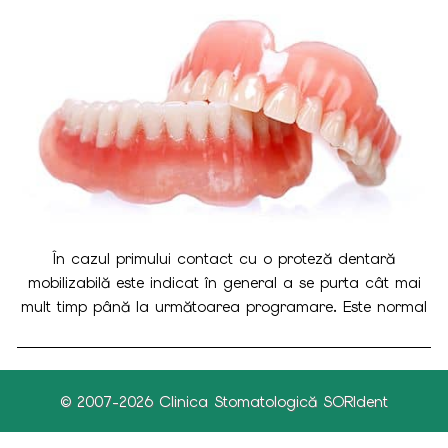
În cazul primului contact cu o proteză dentară
mobilizabilă este indicat în general a se purta cât mai
mult timp până la următoarea programare. Este normal
ca proteza să jeneze inițial și să apese anumite zone,
unde pot apărea ulcerații (leziuni de decubit). Aceste
zone incomode ale protezei vor dispărea prin adaptarea
© 2007-2026
Clinica Stomatologică SORIdent
ei de către medicul dentist la următoarea programare.