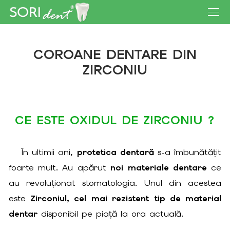
COROANE DENTARE DIN
TRATAMENTE DENTARE
ZIRCONIU
CAZURI CLINICE
PREȚURI
CE ESTE OXIDUL DE ZIRCONIU ?
ECHIPA
În ultimii ani,
protetica dentară
s-a îmbunătățit
DOTĂRI
foarte mult. Au apărut
noi materiale dentare
ce
GALERIE FOTO
au revoluționat stomatologia. Unul din acestea
este
Zirconiul, cel mai rezistent tip de material
CONTACT
dentar
disponibil pe piață la ora actuală.