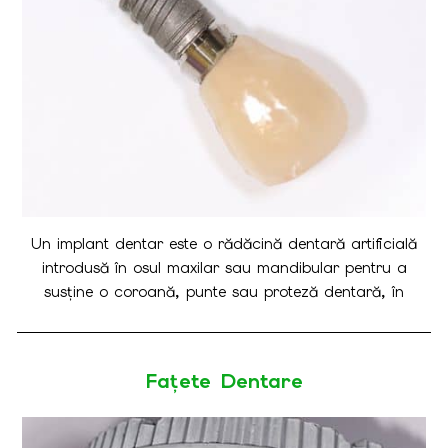
Un implant dentar este o rădăcină dentară artificială
introdusă în osul maxilar sau mandibular pentru a
susține o coroană, punte sau proteză dentară, în
vederea înlocuirii unuia sau a mai multor dinți lipsă. Este
solutia stomatologică optimă și minim invazivă în
refacerea edentației (lipsei unui dinte natural) și este de
Fațete Dentare
mai multe tipuri și forme, cel mai frecvent folosit fiind
implantul dentar endo-osos.