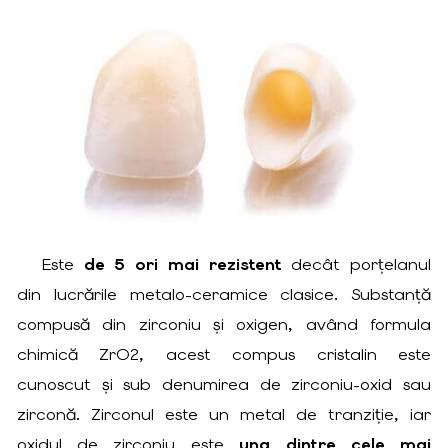
Este
de 5 ori mai rezistent
decât porțelanul
din lucrările metalo-ceramice clasice. Substanță
compusă din zirconiu și oxigen, având formula
chimică ZrO2, acest compus cristalin este
cunoscut și sub denumirea de zirconiu-oxid sau
zirconă. Zirconul este un metal de tranziție, iar
oxidul de zirconiu este
una dintre cele mai