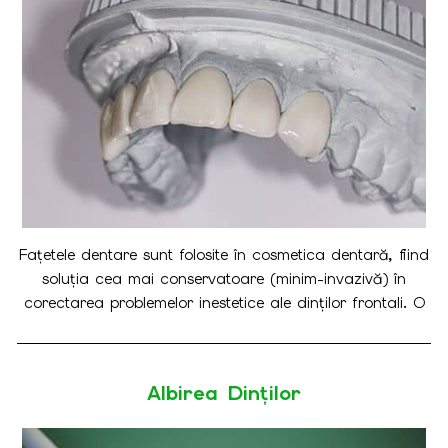
Fațetele dentare sunt folosite în cosmetica dentară, fiind
soluția cea mai conservatoare (minim-invazivă) în
corectarea problemelor inestetice ale dinților frontali. O
fațetă este o foiță fină de ceramică sau oxid de Zirconiu
confecționată în laborator prin tehnologia CAD-CAM
System, ce se aplică pe suprafața vestibulară
Albirea Dinților
(exterioară) a dintelui prin cimentare.