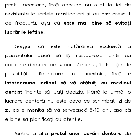
prețul acestora, însă acestea nu sunt la fel de
rezistente la forțele masticatorii și au risc crescut
de fractură, așa că
este mai bine să evitați
lucrările ieftine
.
Desigur că este hotărârea exclusivă a
pacientului dacă să își restaureze dinții cu
coroane dentare pe suport Zirconiu, în funcție de
posibilitățile financiare ale acestuia, însă
e
întotdeauna indicat să vă sfătuiți cu medicul
dentist
înainte să luați decizia. Până la urmă, o
lucrare dentară nu este ceva ce schimbați zi de
zi, ea e menită să vă servească 8-10 ani, asa că
e bine să planificați cu atentie.
Pentru a afla
prețul unei lucrări dentare
de