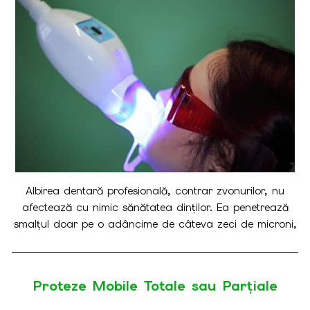
Albirea dentară profesională, contrar zvonurilor, nu
afectează cu nimic sănătatea dinților. Ea penetrează
smalțul doar pe o adâncime de câteva zeci de microni,
scoțând din acesta elementele ce îi dau culoarea
gălbuie, remineralizând mai apoi smalțul în noua
culoare. Diferența între albirea efectuată în cabinet și
Proteze Mobile Totale sau Parțiale
cea efectuată acasă este timpul mult mai scurt al celei
din cabinet (o singură ședință de o oră).